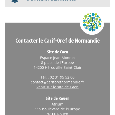
Nos veilles Scoop.it
Appels à projets
Contacter le Carif-Oref de Normandie
Site de Caen
Espace Jean Monnet
8 place de l'Europe
14200 Hérouville-Saint-Clair
Tél. : 02 31 95 52 00
contact@cariforefnormandie.fr
Venir sur le site de Caen
Site de Rouen
Atrium
115 boulevard de l'Europe
76100 Rouen