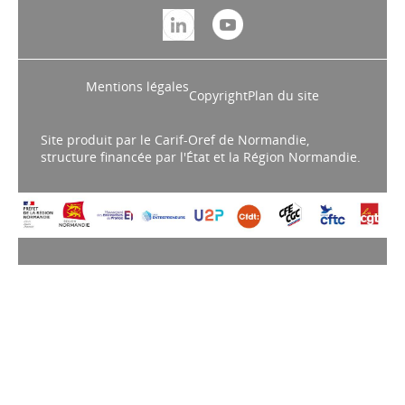
Mentions légales
Copyright
Plan du site
Site produit par le Carif-Oref de Normandie,
structure financée par l'État et la Région Normandie.