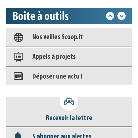
déconnecter)
Boîte à outils
Base documentaire
Nos veilles Scoop.it
Appels à projets
Déposer une actu !
Accéder à son compte - (Se
déconnecter)
Recevoir la lettre
Base documentaire
S'abonner aux alertes