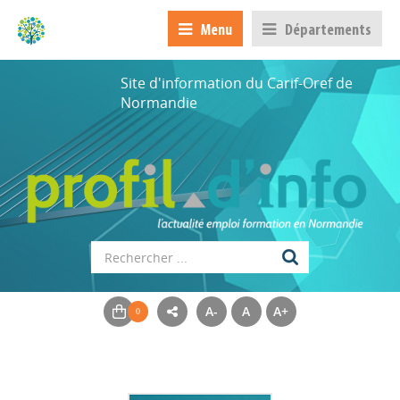
Menu
Départements
Site d'information du Carif-Oref de
Normandie
A-
A
A+