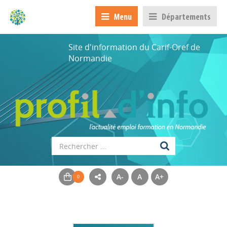
Menu
Départements
Site d'information du Carif-Oref de
Normandie
A-
A
A+