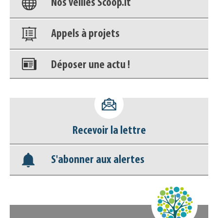
Nos veilles Scoop.it
Appels à projets
Déposer une actu !
Accéder à son compte - (Se
déconnecter)
Recevoir la lettre
Base documentaire
S'abonner aux alertes
Nos veilles Scoop.it
Appels à projets