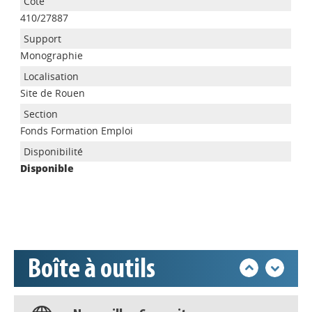
410/27887
Monographie
Site de Rouen
Appels à projets
Fonds Formation Emploi
Disponible
Déposer une actu !
Accéder à son compte - (Se
déconnecter)
Boîte à outils
Base documentaire