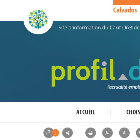
Calvados
Site d'information du Carif-Oref 
ACCUEIL
CHOI
A-
A