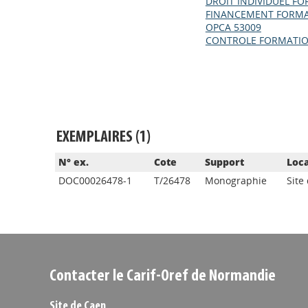
DROIT INDIVIDUEL F
FINANCEMENT FORMA
OPCA 53009
CONTROLE FORMATIO
EXEMPLAIRES (1)
N° ex.
Cote
Support
Loca
DOC00026478-1
T/26478
Monographie
Site
Contacter le Carif-Oref de Normandie
Site de Caen