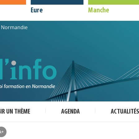
Eure
Manche
de Normandie
SIR UN THÈME
AGENDA
ACTUALITÉS
A+