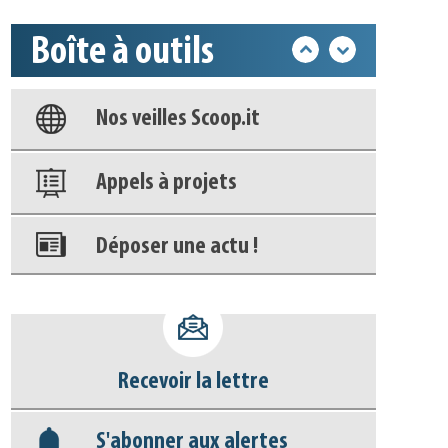
Boîte à outils
Base documentaire
Nos veilles Scoop.it
Appels à projets
Déposer une actu !
Accéder à son compte - (Se
déconnecter)
Recevoir la lettre
Base documentaire
S'abonner aux alertes