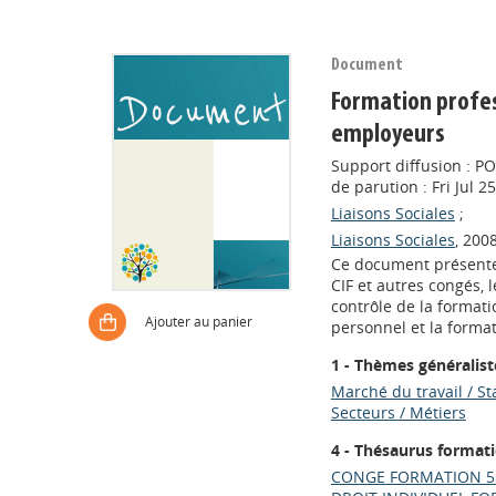
Document
Formation profes
employeurs
Support diffusion : P
de parution : Fri Jul 
Liaisons Sociales
;
Liaisons Sociales
, 2008
Ce document présente 
CIF et autres congés, 
contrôle de la formati
Ajouter au panier
personnel et la format
1 - Thèmes généralist
Marché du travail / St
Secteurs / Métiers
4 - Thésaurus format
CONGE FORMATION 5