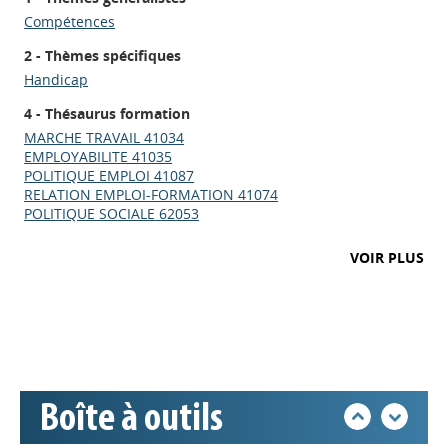
Compétences
2 - Thèmes spécifiques
Handicap
4 - Thésaurus formation
MARCHE TRAVAIL 41034
EMPLOYABILITE 41035
POLITIQUE EMPLOI 41087
RELATION EMPLOI-FORMATION 41074
Appels à projets
POLITIQUE SOCIALE 62053
VOIR PLUS
Déposer une actu !
Accéder à son compte - (Se
déconnecter)
Boîte à outils
Base documentaire