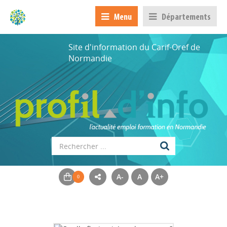
Menu
Départements
Site d'information du Carif-Oref de
Normandie
A-
A
A+