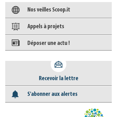
Nos veilles Scoop.it
Appels à projets
Déposer une actu !
Accéder à son compte - (Se
déconnecter)
Recevoir la lettre
Base documentaire
S'abonner aux alertes
Nos veilles Scoop.it
Appels à projets