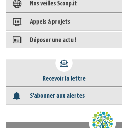
Nos veilles Scoop.it
Appels à projets
Déposer une actu !
Accéder à son compte - (Se
déconnecter)
Recevoir la lettre
Base documentaire
S'abonner aux alertes
Nos veilles Scoop.it
Appels à projets