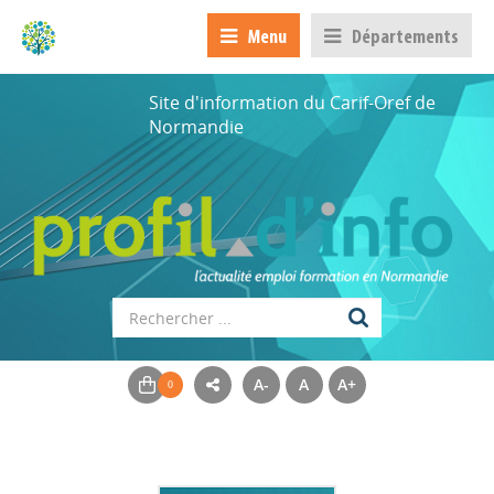
Menu
Départements
Site d'information du Carif-Oref de
Normandie
A-
A
A+