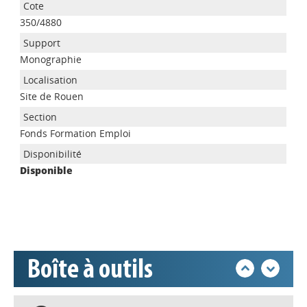
350/4880
Monographie
Site de Rouen
Appels à projets
Fonds Formation Emploi
Disponible
Déposer une actu !
Accéder à son compte - (Se
déconnecter)
Boîte à outils
Base documentaire