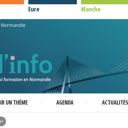
Eure
Manche
de Normandie
SIR UN THÈME
AGENDA
ACTUALITÉS
A+