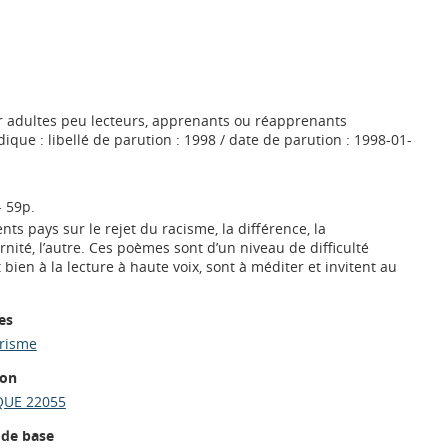
ur adultes peu lecteurs, apprenants ou réapprenants
ique : libellé de parution : 1998 / date de parution : 1998-01-
- 59p.
ts pays sur le rejet du racisme, la différence, la
rnité, l’autre. Ces poèmes sont d’un niveau de difficulté
t bien à la lecture à haute voix, sont à méditer et invitent au
es
trisme
ion
UE 22055
 de base