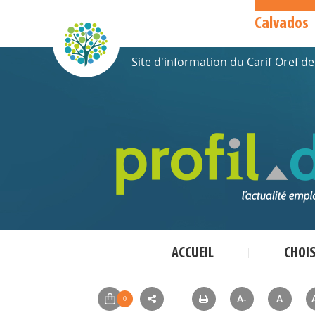
Calvados
Site d'information du Carif-Oref 
ACCUEIL
CHOI
A-
A