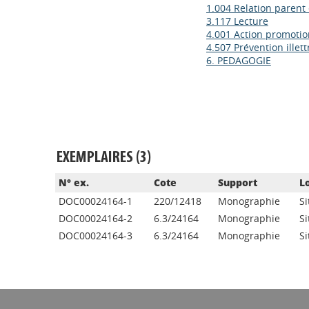
1.004 Relation parent
3.117 Lecture
4.001 Action promotio
4.507 Prévention illet
6. PEDAGOGIE
EXEMPLAIRES (3)
N° ex.
Cote
Support
L
DOC00024164-1
220/12418
Monographie
S
DOC00024164-2
6.3/24164
Monographie
S
DOC00024164-3
6.3/24164
Monographie
S