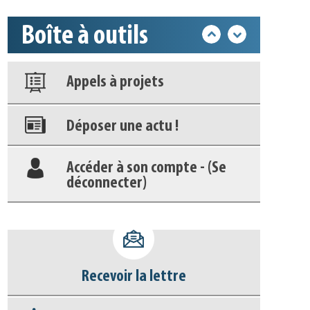
Boîte à outils
Nos veilles Scoop.it
Appels à projets
Déposer une actu !
Accéder à son compte - (Se
déconnecter)
Base documentaire
Nos veilles Scoop.it
Recevoir la lettre