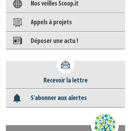
Nos veilles Scoop.it
Appels à projets
Déposer une actu !
Accéder à son compte - (Se
déconnecter)
Recevoir la lettre
Base documentaire
S'abonner aux alertes
Nos veilles Scoop.it
Appels à projets