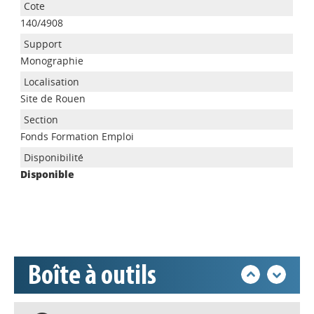
140/4908
Monographie
Site de Rouen
Appels à projets
Fonds Formation Emploi
Disponible
Déposer une actu !
Accéder à son compte - (Se
déconnecter)
Boîte à outils
Base documentaire