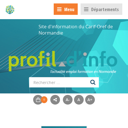
Menu
Départements
Site d'information du Carif-Oref de
Normandie
A-
A
A+