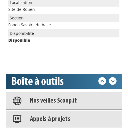
Site de Rouen
Appels à projets
Fonds Savoirs de base
Disponible
Déposer une actu !
Accéder à son compte - (Se
déconnecter)
Boîte à outils
Base documentaire
Nos veilles Scoop.it
Appels à projets