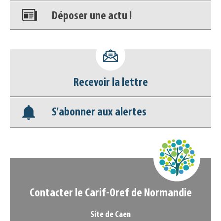
Déposer une actu !
Accéder à son compte - (Se
déconnecter)
Recevoir la lettre
Base documentaire
S'abonner aux alertes
Nos veilles Scoop.it
Appels à projets
Contacter le Carif-Oref de Normandie
Site de Caen