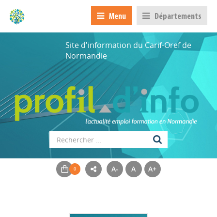
Menu
Départements
Site d'information du Carif-Oref de
Normandie
A-
A
A+