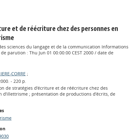
iture et de réécriture chez des personnes en
trisme
es sciences du langage et de la communication Informations
é de parution : Thu Jun 01 00:00:00 CEST 2000 / date de
NIERE-CORRE
;
2000. - 220 p.
n de stratégies d’écriture et de réécriture chez des
 d’illettrisme ; présentation de productions d’écrits, de
es
trisme
ion
9030