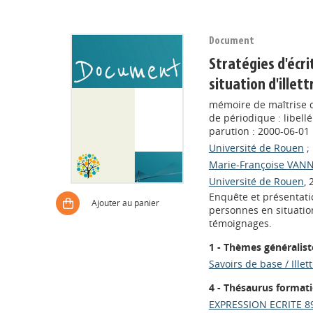
Document
Stratégies d'écr
situation d'illet
mémoire de maîtrise d
de périodique : libell
parution : 2000-06-01
Université de Rouen
;
Marie-Françoise VAN
Université de Rouen
, 
Enquête et présentatio
Ajouter au panier
personnes en situation
témoignages.
1 - Thèmes généralist
Savoirs de base / Illet
4 - Thésaurus format
EXPRESSION ECRITE 8