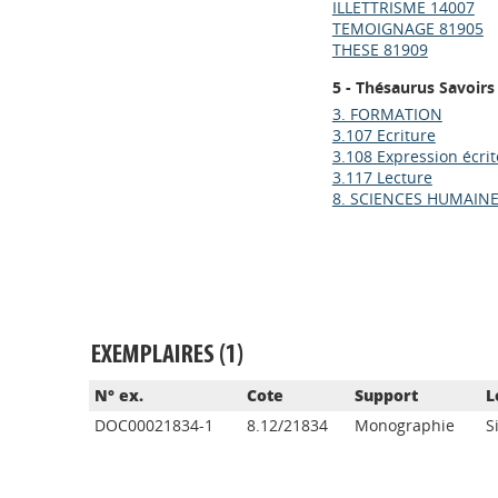
ILLETTRISME 14007
TEMOIGNAGE 81905
THESE 81909
5 - Thésaurus Savoirs
3. FORMATION
3.107 Ecriture
3.108 Expression écrit
3.117 Lecture
8. SCIENCES HUMAIN
EXEMPLAIRES (1)
N° ex.
Cote
Support
L
DOC00021834-1
8.12/21834
Monographie
S