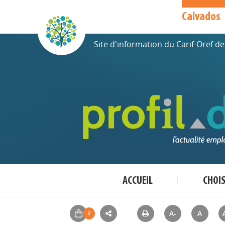
Calvados
Site d'information du Carif-Oref 
ACCUEIL
CHOI
A-
A