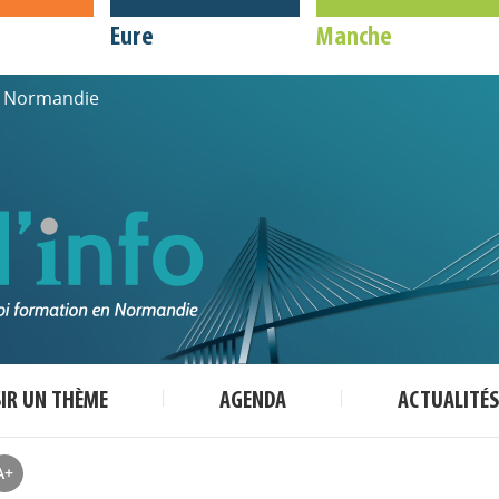
Eure
Manche
de Normandie
SIR UN THÈME
AGENDA
ACTUALITÉS
A+