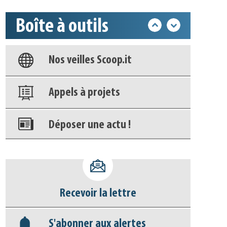
Boîte à outils
Base documentaire
Nos veilles Scoop.it
Appels à projets
Déposer une actu !
Accéder à son compte - (Se
déconnecter)
Recevoir la lettre
Base documentaire
S'abonner aux alertes