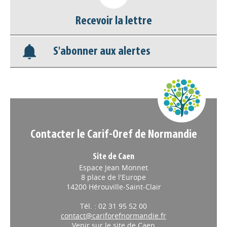
Recevoir la lettre
Base documentaire
S'abonner aux alertes
Nos veilles Scoop.it
Appels à projets
Contacter le Carif-Oref de Normandie
Site de Caen
Espace Jean Monnet
8 place de l'Europe
14200 Hérouville-Saint-Clair
Tél. : 02 31 95 52 00
contact@cariforefnormandie.fr
Venir sur le site de Caen