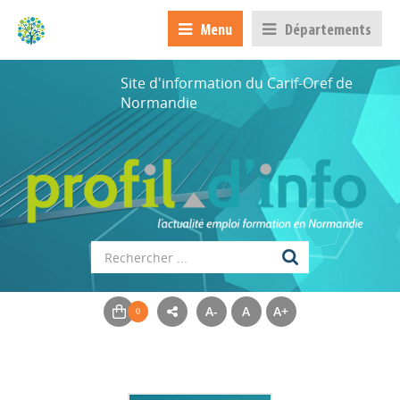
Menu
Départements
Site d'information du Carif-Oref de
Normandie
A-
A
A+