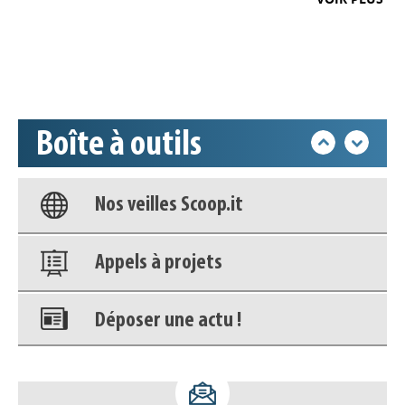
Déposer une actu !
Accéder à son compte - (Se
déconnecter)
Boîte à outils
Base documentaire
Nos veilles Scoop.it
Appels à projets
Déposer une actu !
Accéder à son compte - (Se
déconnecter)