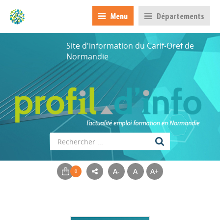
Menu
Départements
Site d'information du Carif-Oref de
Normandie
A-
A
A+