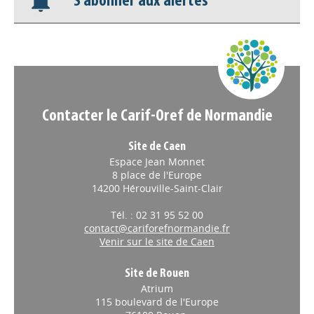
S'abonner aux alertes
Nos veilles Scoop.it
Appels à projets
Contacter le Carif-Oref de Normandie
Site de Caen
Espace Jean Monnet
8 place de l'Europe
14200 Hérouville-Saint-Clair
Tél. : 02 31 95 52 00
contact@cariforefnormandie.fr
Venir sur le site de Caen
Site de Rouen
Atrium
115 boulevard de l'Europe