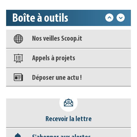
déconnecter)
Boîte à outils
Base documentaire
Nos veilles Scoop.it
Appels à projets
Déposer une actu !
Accéder à son compte - (Se
déconnecter)
Recevoir la lettre
Base documentaire