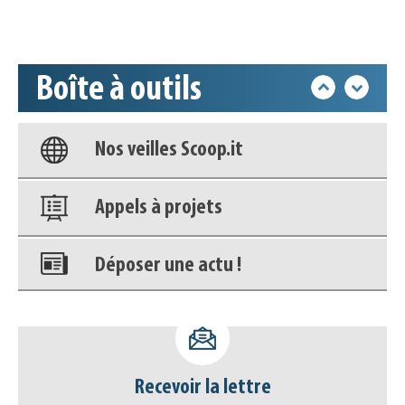
Accéder à son compte - (Se
déconnecter)
Boîte à outils
Base documentaire
Nos veilles Scoop.it
Appels à projets
Déposer une actu !
Accéder à son compte - (Se
déconnecter)
Recevoir la lettre
Base documentaire