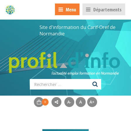
Menu
Départements
Site d'information du Carif-Oref de
Normandie
A-
A
A+