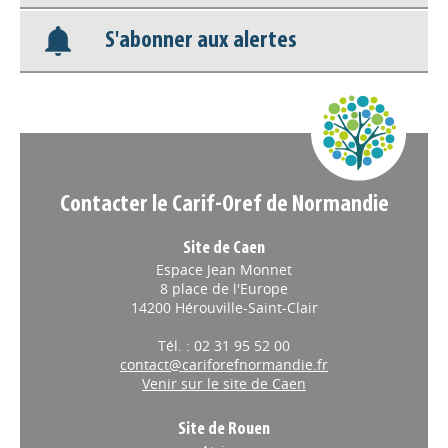
S'abonner aux alertes
Nos veilles Scoop.it
Appels à projets
Contacter le Carif-Oref de Normandie
Site de Caen
Espace Jean Monnet
8 place de l'Europe
14200 Hérouville-Saint-Clair
Tél. : 02 31 95 52 00
contact@cariforefnormandie.fr
Venir sur le site de Caen
Site de Rouen