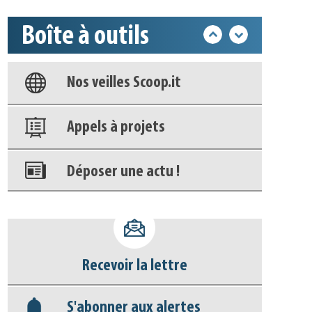
Boîte à outils
Base documentaire
Nos veilles Scoop.it
Appels à projets
Déposer une actu !
Accéder à son compte - (Se
déconnecter)
Recevoir la lettre
Base documentaire
S'abonner aux alertes