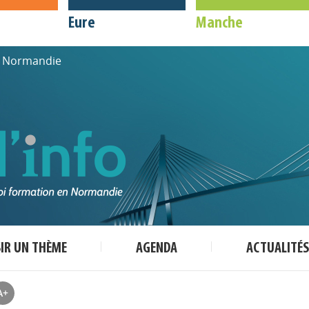
Eure
Manche
de Normandie
SIR UN THÈME
AGENDA
ACTUALITÉS
A+