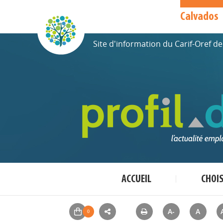
Calvados
Site d'information du Carif-Oref 
ACCUEIL
CHOI
A-
A