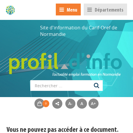
Menu
Départements
Site d'information du Carif-Oref de
Normandie
A-
A
A+
Appels à projets
Déposer une actu !
Vous ne pouvez pas accéder à ce document.