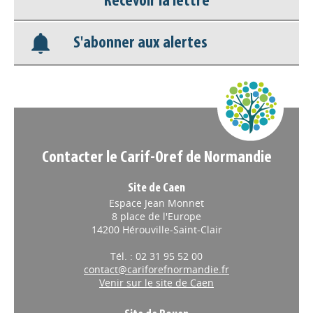
Recevoir la lettre
Base documentaire
S'abonner aux alertes
Nos veilles Scoop.it
Appels à projets
Contacter le Carif-Oref de Normandie
Site de Caen
Espace Jean Monnet
8 place de l'Europe
14200 Hérouville-Saint-Clair
Tél. : 02 31 95 52 00
contact@cariforefnormandie.fr
Venir sur le site de Caen