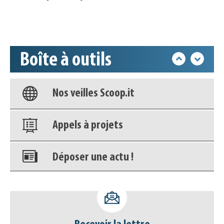
Accéder à son compte - (Se
déconnecter)
Boîte à outils
Base documentaire
Nos veilles Scoop.it
Appels à projets
Déposer une actu !
Accéder à son compte - (Se
déconnecter)