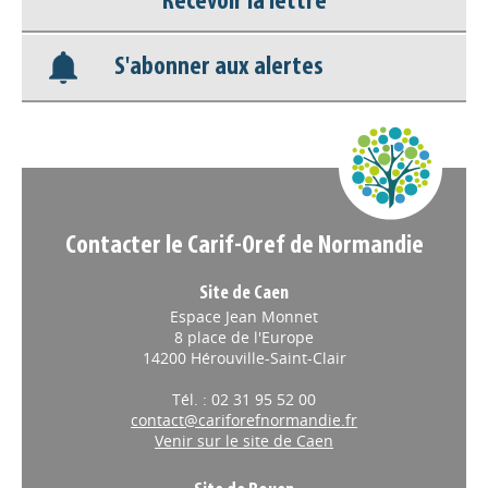
Recevoir la lettre
Base documentaire
S'abonner aux alertes
Nos veilles Scoop.it
Appels à projets
Contacter le Carif-Oref de Normandie
Site de Caen
Espace Jean Monnet
8 place de l'Europe
14200 Hérouville-Saint-Clair
Tél. : 02 31 95 52 00
contact@cariforefnormandie.fr
Venir sur le site de Caen