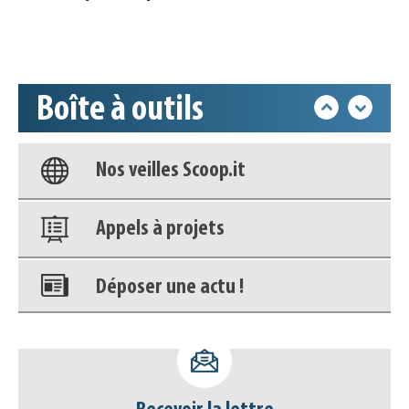
Accéder à son compte - (Se
déconnecter)
Boîte à outils
Base documentaire
Nos veilles Scoop.it
Appels à projets
Déposer une actu !
Accéder à son compte - (Se
déconnecter)