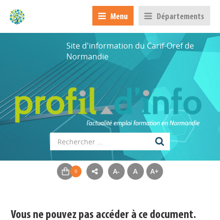
Menu
Départements
Site d'information du Carif-Oref de
Normandie
A-
A
A+
Appels à projets
Déposer une actu !
Vous ne pouvez pas accéder à ce document.