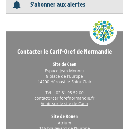
S'abonner aux alertes
Nos veilles Scoop.it
Appels à projets
Contacter le Carif-Oref de Normandie
Site de Caen
Espace Jean Monnet
8 place de l'Europe
14200 Hérouville-Saint-Clair
Tél. : 02 31 95 52 00
contact@cariforefnormandie.fr
Venir sur le site de Caen
Site de Rouen
Atrium
115 boulevard de l'Europe