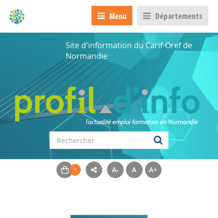
Menu
Départements
Site d'information du Carif-Oref de
Normandie
A-
A
A+