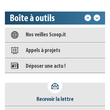
Accéder à son compte - (Se
déconnecter)
Boîte à outils
Base documentaire
Nos veilles Scoop.it
Appels à projets
Déposer une actu !
Accéder à son compte - (Se
déconnecter)
Recevoir la lettre
Base documentaire