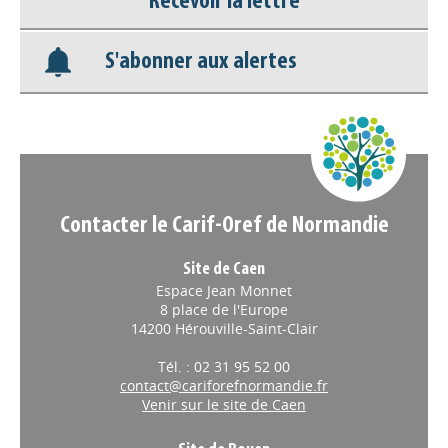
Recevoir la lettre
Base documentaire
S'abonner aux alertes
Nos veilles Scoop.it
Appels à projets
Contacter le Carif-Oref de Normandie
Site de Caen
Espace Jean Monnet
8 place de l'Europe
14200 Hérouville-Saint-Clair
Tél. : 02 31 95 52 00
contact@cariforefnormandie.fr
Venir sur le site de Caen