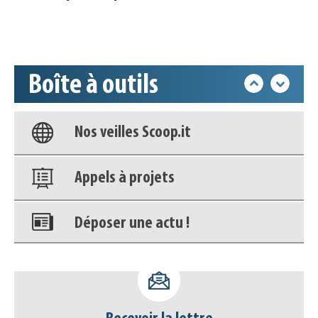
Accéder à son compte - (Se
déconnecter)
Boîte à outils
Base documentaire
Nos veilles Scoop.it
Appels à projets
Déposer une actu !
Accéder à son compte - (Se
déconnecter)