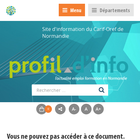
Menu
Départements
Site d'information du Carif-Oref de
Normandie
A-
A
A+
Appels à projets
Déposer une actu !
Vous ne pouvez pas accéder à ce document.