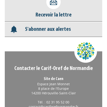
déconnecter)
Recevoir la lettre
Base documentaire
S'abonner aux alertes
Nos veilles Scoop.it
Appels à projets
Contacter le Carif-Oref de Normandie
Site de Caen
Espace Jean Monnet
8 place de l'Europe
14200 Hérouville-Saint-Clair
Tél. : 02 31 95 52 00
contact@cariforefnormandie.fr