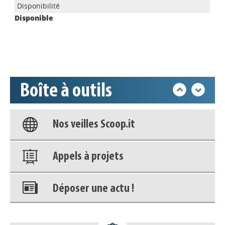
Disponible
Déposer une actu !
Accéder à son compte - (Se
déconnecter)
Boîte à outils
Base documentaire
Nos veilles Scoop.it
Appels à projets
Déposer une actu !
Accéder à son compte - (Se