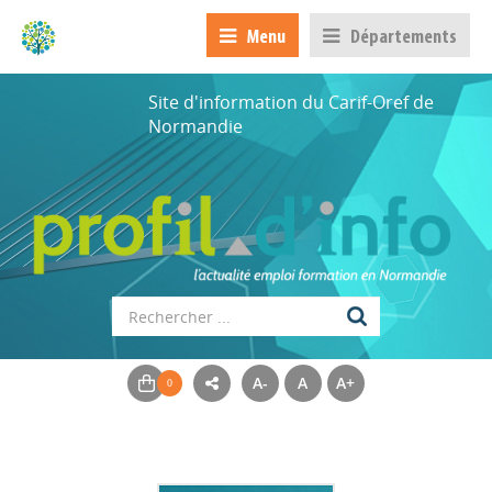
Menu
Départements
Site d'information du Carif-Oref de
Normandie
A-
A
A+