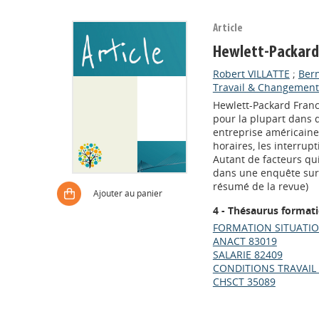
Article
Hewlett-Packard :
Robert VILLATTE
;
Ber
Travail & Changement 
Hewlett-Packard Franc
pour la plupart dans
entreprise américaine
horaires, les interrup
Autant de facteurs qui
dans une enquête sur le
résumé de la revue)
Ajouter au panier
4 - Thésaurus format
FORMATION SITUATIO
ANACT 83019
SALARIE 82409
CONDITIONS TRAVAIL
CHSCT 35089