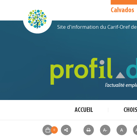
Calvados
Site d'information du Carif-Oref 
ACCUEIL
CHOI
A-
A