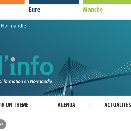
Eure
Manche
de Normandie
SIR UN THÈME
AGENDA
ACTUALITÉS
A+