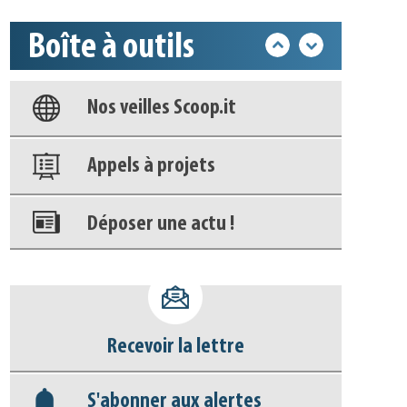
Boîte à outils
Base documentaire
Nos veilles Scoop.it
Appels à projets
Déposer une actu !
Accéder à son compte - (Se
déconnecter)
Recevoir la lettre
Base documentaire
S'abonner aux alertes