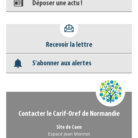
Déposer une actu !
Accéder à son compte - (Se
déconnecter)
Recevoir la lettre
Base documentaire
S'abonner aux alertes
Nos veilles Scoop.it
Appels à projets
Contacter le Carif-Oref de Normandie
Site de Caen
Espace Jean Monnet