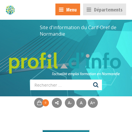
Menu
Départements
Site d'information du Carif-Oref de
Normandie
A-
A
A+