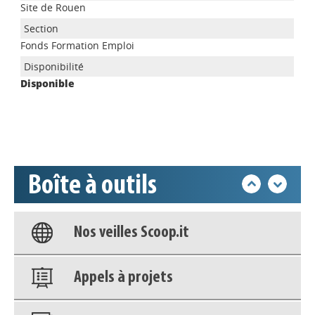
Site de Rouen
Appels à projets
Fonds Formation Emploi
Disponible
Déposer une actu !
Accéder à son compte - (Se
déconnecter)
Boîte à outils
Base documentaire
Nos veilles Scoop.it
Appels à projets