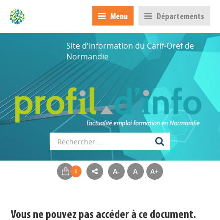
Menu
Départements
Site d'information du Carif-Oref de
Normandie
A-
A
A+
Appels à projets
Déposer une actu !
Vous ne pouvez pas accéder à ce document.