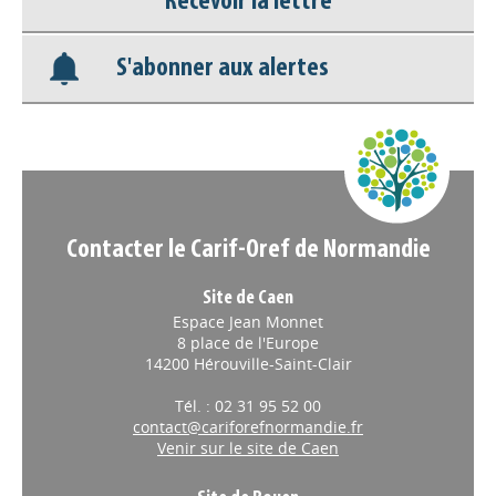
Recevoir la lettre
Base documentaire
S'abonner aux alertes
Nos veilles Scoop.it
Appels à projets
Contacter le Carif-Oref de Normandie
Site de Caen
Espace Jean Monnet
8 place de l'Europe
14200 Hérouville-Saint-Clair
Tél. : 02 31 95 52 00
contact@cariforefnormandie.fr
Venir sur le site de Caen