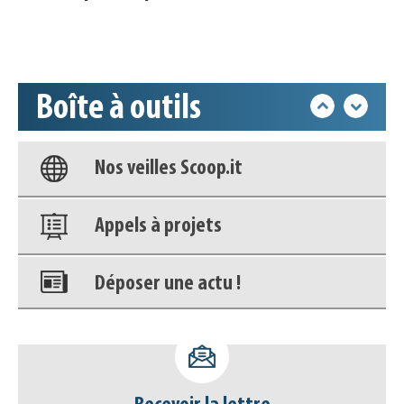
Accéder à son compte - (Se
déconnecter)
Boîte à outils
Base documentaire
Nos veilles Scoop.it
Appels à projets
Déposer une actu !
Accéder à son compte - (Se
déconnecter)