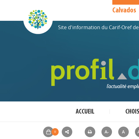
Calvados
Site d'information du Carif-Oref 
ACCUEIL
CHOI
A-
A