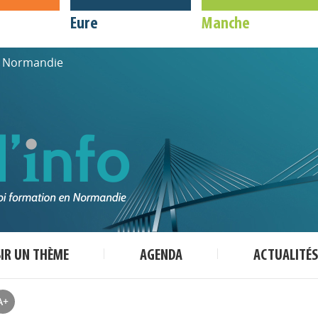
Eure
Manche
de Normandie
SIR UN THÈME
AGENDA
ACTUALITÉS
A+