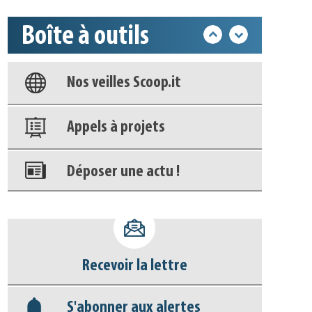
Boîte à outils
Base documentaire
Nos veilles Scoop.it
Appels à projets
Déposer une actu !
Accéder à son compte - (Se
déconnecter)
Recevoir la lettre
Base documentaire
S'abonner aux alertes