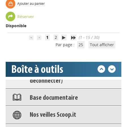
Ajouter au panier
Réserver
Disponible
Appels à projets
1
2
(1 - 15 / 30)
Par page :
25
Tout afficher
Déposer une actu !
Accéder à son compte - (Se
Boîte à outils
déconnecter)
Base documentaire
Nos veilles Scoop.it
Appels à projets