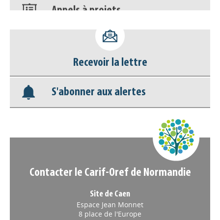
Déposer une actu !
Accéder à son compte - (Se
Recevoir la lettre
déconnecter)
S'abonner aux alertes
Base documentaire
Nos veilles Scoop.it
Appels à projets
Contacter le Carif-Oref de Normandie
Site de Caen
Espace Jean Monnet
8 place de l'Europe