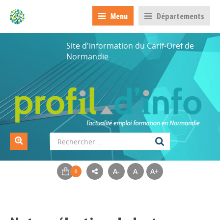
Menu
Départements
Site d'information du Carif-Oref de
Normandie
A-
A
A+