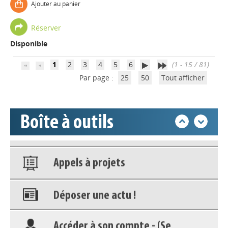
Ajouter au panier
Déposer une actu !
Réserver
Disponible
Accéder à son compte - (Se
déconnecter)
1
2
3
4
5
6
(1 - 15 / 81)
Par page :
25
50
Tout afficher
Base documentaire
Boîte à outils
Nos veilles Scoop.it
Appels à projets
Déposer une actu !
Accéder à son compte - (Se