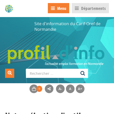
Menu
Départements
Site d'information du Carif-Oref de
Normandie
A-
A
A+