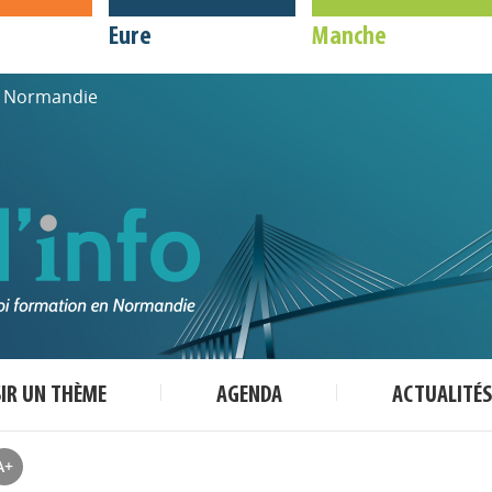
Eure
Manche
de Normandie
SIR UN THÈME
AGENDA
ACTUALITÉS
A+