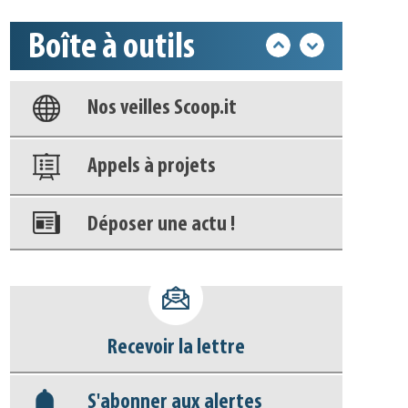
Base documentaire
Boîte à outils
Nos veilles Scoop.it
Appels à projets
Déposer une actu !
Accéder à son compte - (Se
déconnecter)
Base documentaire
Recevoir la lettre
Nos veilles Scoop.it