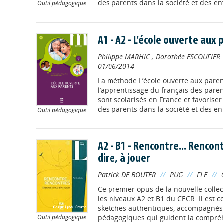
des parents dans la société et des enf
Outil pédagogique
A1 - A2 - L'école ouverte aux p
Philippe MARHIC
;
Dorothée ESCOUFIER
01/06/2014
La méthode L’école ouverte aux parent
l’apprentissage du français des pare
sont scolarisés en France et favorise
des parents dans la société et des enf
Outil pédagogique
A2 - B1 - Rencontre... Rencont
dire, à jouer
Patrick DE BOUTER
//
PUG
//
FLE
//
Ce premier opus de la nouvelle collect
les niveaux A2 et B1 du CECR. Il est 
sketches authentiques, accompagnés 
Outil pédagogique
pédagogiques qui guident la compréhe