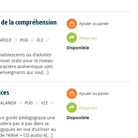
on de la compréhension
Ajouter au panier
Réserver
AROLD
//
PUG
//
FLE
//
Disponible
’adolescents ou d’adultes
nsion orale pour le niveau
caractère authentique sont
enseignants qui sou[...]
ices
Ajouter au panier
VIALANEIX
//
PUG
//
FLE
//
Réserver
 ce guide pédagogique une
Disponible
aidera pas à pas dans la
iques en vue d’utiliser au
 l’élève + CD audio e[...]