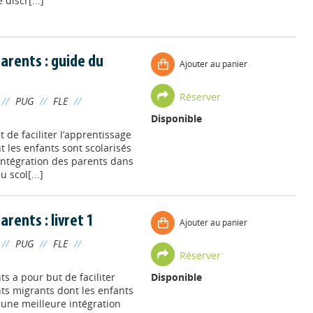
discr[...]
parents : guide du
Ajouter au panier
Réserver
//
PUG
//
FLE
//
Disponible
 de faciliter l’apprentissage
 les enfants sont scolarisés
 intégration des parents dans
 scol[...]
arents : livret 1
Ajouter au panier
//
PUG
//
FLE
//
Réserver
s a pour but de faciliter
Disponible
nts migrants dont les enfants
r une meilleure intégration