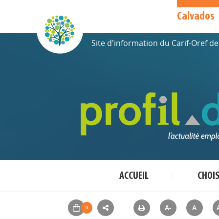
Calvados
Site d'information du Carif-Oref 
ACCUEIL
CHOI
A-
A