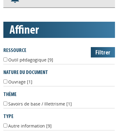
S'abonner aux alertes
Appels à projets
affiner
RESSOURCE
Outil pédagogique
[9]
NATURE DU DOCUMENT
Ouvrage
[1]
THÈME
Savoirs de base / Illettrisme
[1]
TYPE
Autre information
[9]