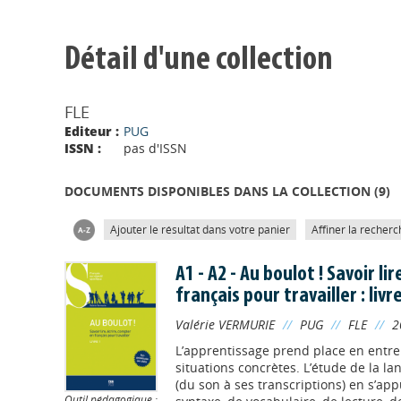
Détail d'une collection
FLE
Editeur :
PUG
ISSN :
pas d'ISSN
DOCUMENTS DISPONIBLES DANS LA COLLECTION (
9
)
Ajouter le résultat dans votre panier
Affiner la recherc
A1 - A2 - Au boulot ! Savoir li
français pour travailler : livr
Valérie VERMURIE
//
PUG
//
FLE
//
2
L’apprentissage prend place en entrep
situations concrètes. L’étude de la lan
(du son à ses transcriptions) en s’ap
Outil pédagogique :