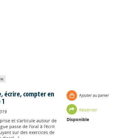
he
re, écrire, compter en
Ajouter au panier
e 1
Réserver
019
Disponible
rise et s’articule autour de
gue passe de l’oral à l’écrit
puyant sur des exercices de