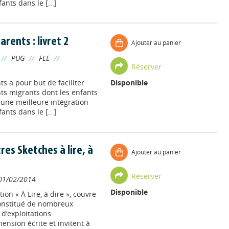
ants dans le [...]
arents : livret 2
Ajouter au panier
//
PUG
//
FLE
//
Réserver
s a pour but de faciliter
Disponible
nts migrants dont les enfants
r une meilleure intégration
ants dans le [...]
res Sketches à lire, à
Ajouter au panier
Réserver
01/02/2014
Disponible
ion « À Lire, à dire », couvre
constitué de nombreux
d’exploitations
nsion écrite et invitent à