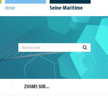
Orne
Seine-Maritime
Appels à projets
Déposer une actu !
ZOOMS SUR...
Accéder à son compte - (Se
déconnecter)