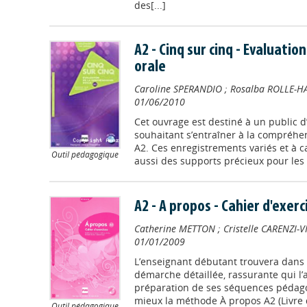
des[...]
A2 - Cinq sur cinq - Evaluati
orale
Caroline SPERANDIO
;
Rosalba ROLLE-H
01/06/2010
Cet ouvrage est destiné à un public d
souhaitant s’entraîner à la compréhe
A2. Ces enregistrements variés et à 
Outil pédagogique
aussi des supports précieux pour les 
A2 - A propos - Cahier d'exerc
Catherine METTON
;
Cristelle CARENZI-
01/01/2009
L’enseignant débutant trouvera dans
démarche détaillée, rassurante qui l’
préparation de ses séquences pédagog
mieux la méthode À propos A2 (Livre de
Outil pédagogique