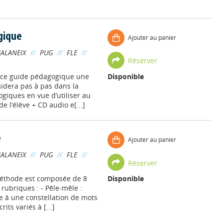
gique
Ajouter au panier
VIALANEIX
//
PUG
//
FLE
//
Réserver
 ce guide pédagogique une
Disponible
aidera pas à pas dans la
iques en vue d’utiliser au
 l’élève + CD audio e[...]
e
Ajouter au panier
VIALANEIX
//
PUG
//
FLE
//
Réserver
méthode est composée de 8
Disponible
ubriques : - Pêle-mêle :
e à une constellation de mots
its variés à [...]