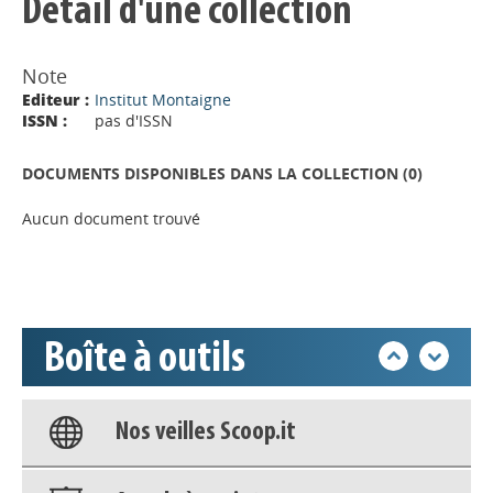
Détail d'une collection
Note
Editeur :
Institut Montaigne
ISSN :
pas d'ISSN
Appels à projets
DOCUMENTS DISPONIBLES DANS LA COLLECTION (
0
)
Déposer une actu !
Aucun document trouvé
Accéder à son compte - (Se
déconnecter)
Boîte à outils
Base documentaire
Nos veilles Scoop.it