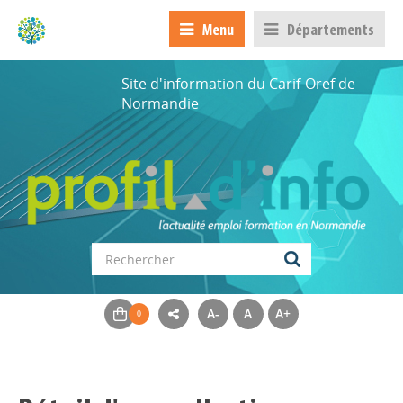
Menu
Départements
Site d'information du Carif-Oref de
Normandie
A-
A
A+