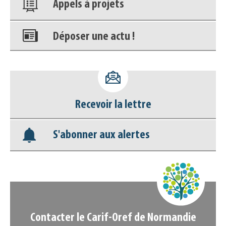
Appels à projets
Déposer une actu !
Accéder à son compte - (Se
déconnecter)
Recevoir la lettre
Base documentaire
S'abonner aux alertes
Nos veilles Scoop.it
Appels à projets
Contacter le Carif-Oref de Normandie