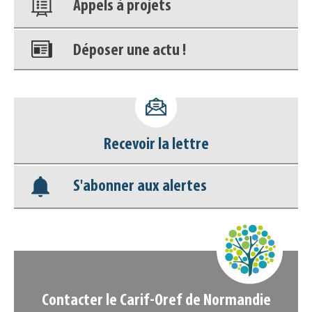
Appels à projets
Déposer une actu !
Accéder à son compte - (Se
déconnecter)
Recevoir la lettre
Base documentaire
S'abonner aux alertes
Nos veilles Scoop.it
Appels à projets
Contacter le Carif-Oref de Normandie