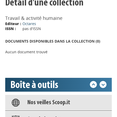
Détail d'une collection
Travail & activité humaine
Editeur :
Octares
ISSN :
pas d'ISSN
Appels à projets
DOCUMENTS DISPONIBLES DANS LA COLLECTION (
0
)
Déposer une actu !
Aucun document trouvé
Accéder à son compte - (Se
déconnecter)
Boîte à outils
Base documentaire
Nos veilles Scoop.it