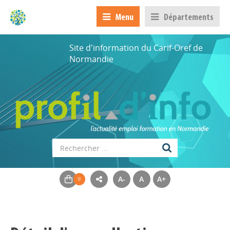
Menu
Départements
Site d'information du Carif-Oref de
Normandie
A-
A
A+