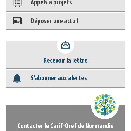
Appels à projets
Déposer une actu !
Accéder à son compte - (Se
déconnecter)
Recevoir la lettre
Base documentaire
S'abonner aux alertes
Nos veilles Scoop.it
Appels à projets
Contacter le Carif-Oref de Normandie