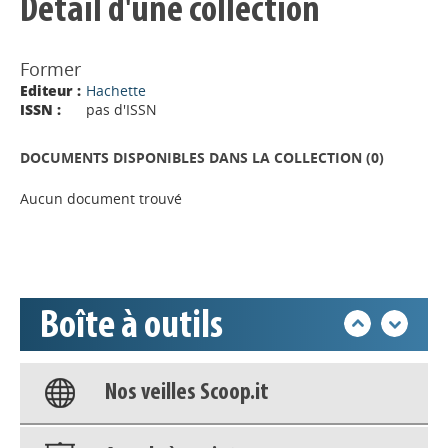
Détail d'une collection
Former
Editeur :
Hachette
ISSN :
pas d'ISSN
Appels à projets
DOCUMENTS DISPONIBLES DANS LA COLLECTION (
0
)
Déposer une actu !
Aucun document trouvé
Accéder à son compte - (Se
déconnecter)
Boîte à outils
Base documentaire
Nos veilles Scoop.it