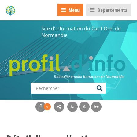
Menu
Départements
Site d'information du Carif-Oref de
Normandie
A-
A
A+