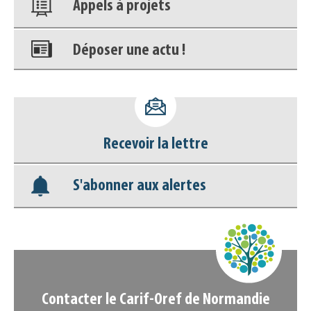
Appels à projets
Déposer une actu !
Accéder à son compte - (Se
déconnecter)
Recevoir la lettre
Base documentaire
S'abonner aux alertes
Nos veilles Scoop.it
Appels à projets
Contacter le Carif-Oref de Normandie