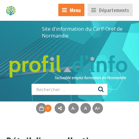
Menu
Départements
Site d'information du Carif-Oref de
Normandie
A-
A
A+