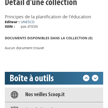
Détail d'une collection
Principes de la planification de l'éducation
Editeur :
UNESCO
ISSN :
pas d'ISSN
Appels à projets
DOCUMENTS DISPONIBLES DANS LA COLLECTION (
0
)
Déposer une actu !
Aucun document trouvé
Accéder à son compte - (Se
déconnecter)
Boîte à outils
Base documentaire
Nos veilles Scoop.it