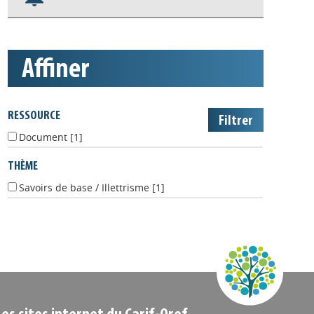
Nos veilles Scoop.it
Appels à projets
affiner
RESSOURCE
Document
[1]
THÈME
Savoirs de base / Illettrisme
[1]