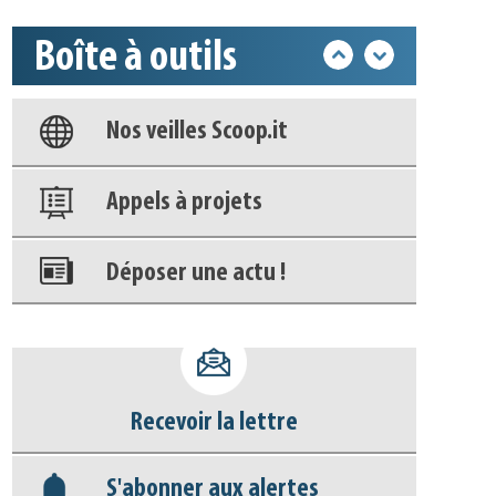
Boîte à outils
Base documentaire
Nos veilles Scoop.it
Appels à projets
Déposer une actu !
Accéder à son compte - (Se
déconnecter)
Recevoir la lettre
Base documentaire
S'abonner aux alertes