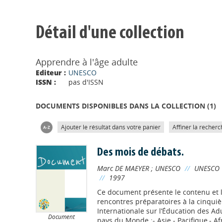
Détail d'une collection
Apprendre à l'âge adulte
Editeur :
UNESCO
ISSN :
pas d'ISSN
DOCUMENTS DISPONIBLES DANS LA COLLECTION (
1
)
Ajouter le résultat dans votre panier
Affiner la recherc
Des mois de débats.
Marc DE MAEYER
;
UNESCO
//
UNESCO
//
1997
Ce document présente le contenu et les
rencontres préparatoires à la cinqu
Internationale sur l’Éducation des Ad
Document
pays du Monde :- Asie - Pacifique,- Af