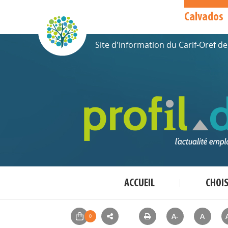
Calvados
Site d'information du Carif-Oref 
ACCUEIL
CHOI
A-
A