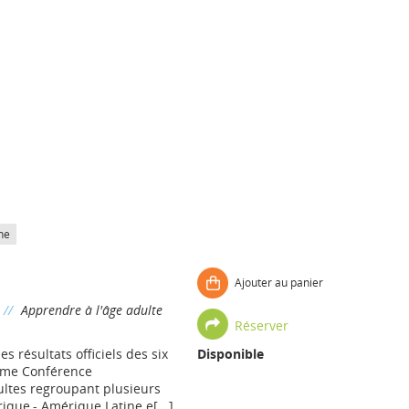
he
Ajouter au panier
//
Apprendre à l'âge adulte
Réserver
 résultats officiels des six
Disponible
ième Conférence
ultes regroupant plusieurs
rique,- Amérique Latine e[...]