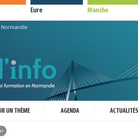
Eure
Manche
de Normandie
SIR UN THÈME
AGENDA
ACTUALITÉS
A+