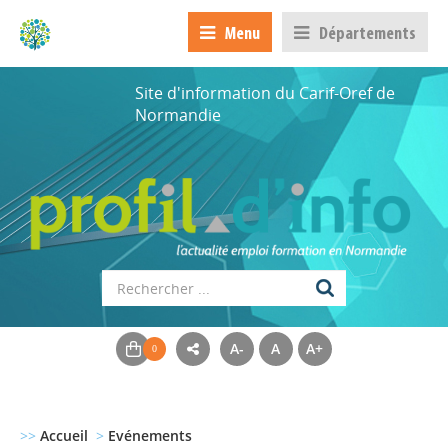
Menu
Départements
Site d'information du Carif-Oref de
Normandie
A-
A
A+
>>
Accueil
>
Evénements