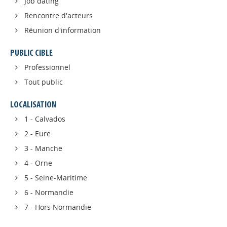
Job dating
Rencontre d'acteurs
Réunion d'information
PUBLIC CIBLE
Professionnel
Tout public
LOCALISATION
1 - Calvados
2 - Eure
Appels à projets
3 - Manche
4 - Orne
Déposer une actu !
5 - Seine-Maritime
6 - Normandie
Accéder à son compte - (Se
7 - Hors Normandie
déconnecter)