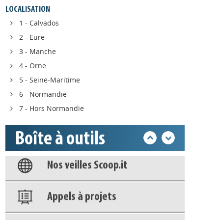
Appels à projets
LOCALISATION
1 - Calvados
2 - Eure
Déposer une actu !
3 - Manche
4 - Orne
Accéder à son compte - (Se
5 - Seine-Maritime
déconnecter)
6 - Normandie
7 - Hors Normandie
Base documentaire
Boîte à outils
Nos veilles Scoop.it
Appels à projets
Déposer une actu !