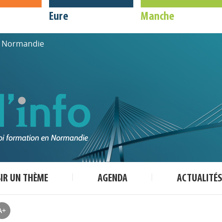
Eure
Manche
de Normandie
SIR UN THÈME
AGENDA
ACTUALITÉS
A+