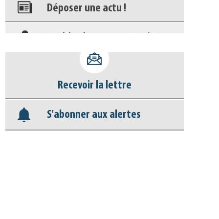
Accéder à son compte - (Se
déconnecter)
Base documentaire
Nos veilles Scoop.it
Recevoir la lettre
Appels à projets
S'abonner aux alertes