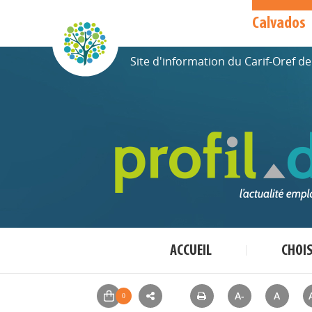
Calvados
Site d'information du Carif-Oref 
ACCUEIL
CHOI
A-
A