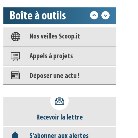
Base documentaire
Boîte à outils
Nos veilles Scoop.it
Appels à projets
Déposer une actu !
Accéder à son compte - (Se
déconnecter)
Base documentaire
Nos veilles Scoop.it
Recevoir la lettre