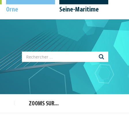
Orne
Seine-Maritime
Appels à projets
Déposer une actu !
ZOOMS SUR...
Accéder à son compte - (Se
déconnecter)