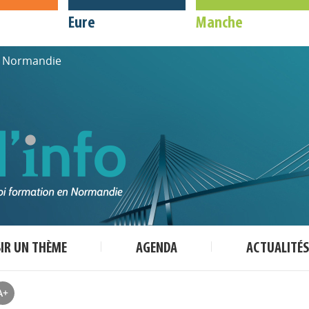
Eure
Manche
de Normandie
SIR UN THÈME
AGENDA
ACTUALITÉS
A+