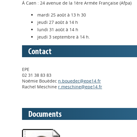
Á Caen : 24 avenue de la 1ère Armée Française (Afpa)
mardi 25 août à 13 h 30
jeudi 27 août à 14 h
lundi 31 août à 14 h
jeudi 3 septembre à 14 h.
Contact
EPE
02 31 38 83 83
Noémie Bouëdec
n.bouedec@epe14.fr
Rachel Meschine
r.meschine@epe14.fr
Documents