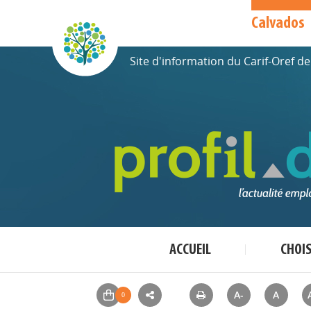
Calvados
Site d'information du Carif-Oref 
ACCUEIL
CHOI
A-
A