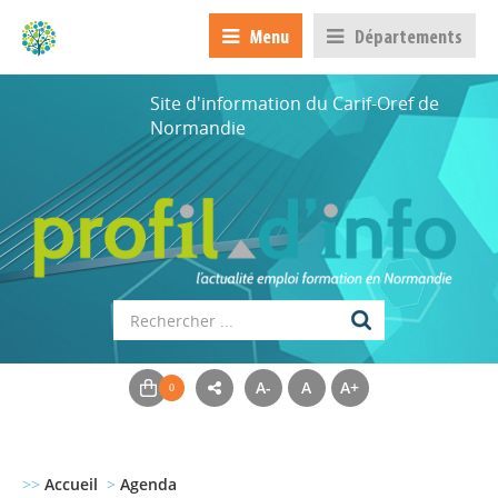
Menu
Départements
Site d'information du Carif-Oref de
Normandie
A-
A
A+
>>
Accueil
>
Agenda