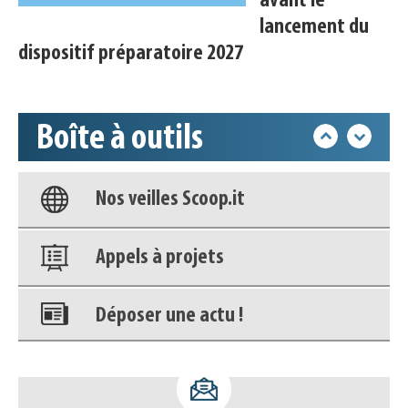
avant le
Déposer une actu !
lancement du
dispositif préparatoire 2027
Accéder à son compte - (Se
déconnecter)
Base documentaire
Boîte à outils
Nos veilles Scoop.it
Appels à projets
Déposer une actu !
Accéder à son compte - (Se
déconnecter)