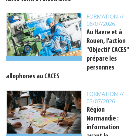
FORMATION
//
06/07/2026
Au Havre et à
Rouen, l'action
"Objectif CACES"
prépare les
personnes
allophones au CACES
FORMATION
//
03/07/2026
Région
Appels à projets
Normandie :
information