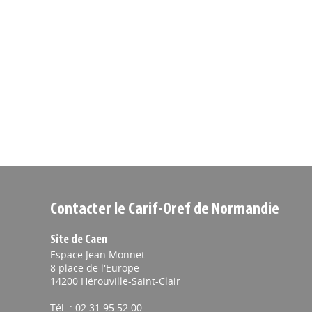
Contacter le Carif-Oref de Normandie
Site de Caen
Espace Jean Monnet
8 place de l'Europe
14200 Hérouville-Saint-Clair