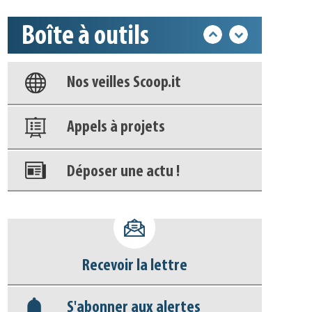
Base documentaire
Boîte à outils
Nos veilles Scoop.it
Appels à projets
Déposer une actu !
Accéder à son compte - (Se
déconnecter)
Base documentaire
Recevoir la lettre
Nos veilles Scoop.it