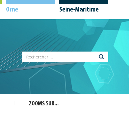
Orne
Seine-Maritime
Appels à projets
Déposer une actu !
ZOOMS SUR...
Accéder à son compte - (Se
déconnecter)