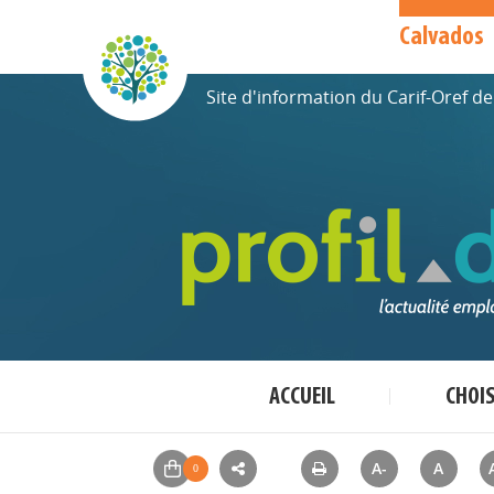
Calvados
Site d'information du Carif-Oref 
ACCUEIL
CHOI
A-
A