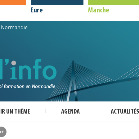
Eure
Manche
de Normandie
SIR UN THÈME
AGENDA
ACTUALITÉS
A+