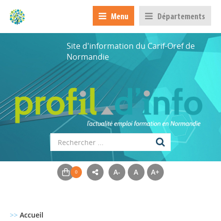
Menu
Départements
Site d'information du Carif-Oref de
Normandie
A-
A
A+
>>
Accueil