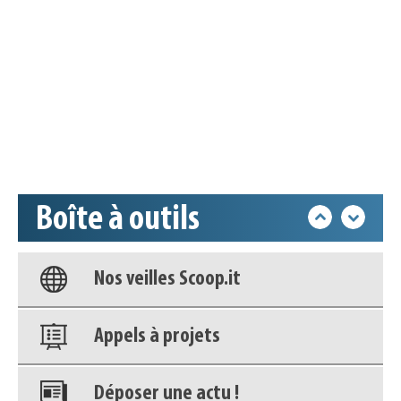
Appels à projets
Déposer une actu !
Accéder à son compte - (Se
déconnecter)
Boîte à outils
Base documentaire
Nos veilles Scoop.it
Appels à projets
Déposer une actu !