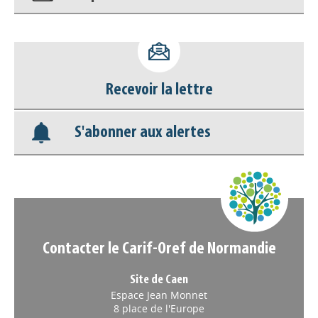
Accéder à son compte - (Se
déconnecter)
Recevoir la lettre
Base documentaire
S'abonner aux alertes
Nos veilles Scoop.it
Appels à projets
Contacter le Carif-Oref de Normandie
Site de Caen
Espace Jean Monnet
8 place de l'Europe