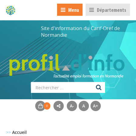
Menu
Départements
Site d'information du Carif-Oref de
Normandie
A-
A
A+
>>
Accueil