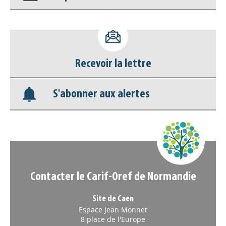
Accéder à son compte - (Se
déconnecter)
Recevoir la lettre
Base documentaire
S'abonner aux alertes
Nos veilles Scoop.it
Appels à projets
Contacter le Carif-Oref de Normandie
Site de Caen
Espace Jean Monnet
8 place de l'Europe