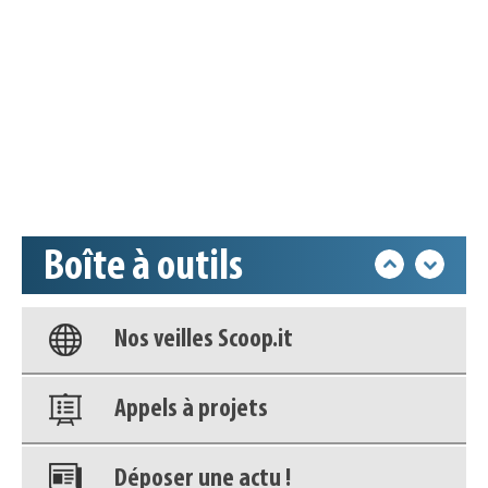
Appels à projets
Déposer une actu !
Accéder à son compte - (Se
déconnecter)
Boîte à outils
Base documentaire
Nos veilles Scoop.it
Appels à projets
Déposer une actu !