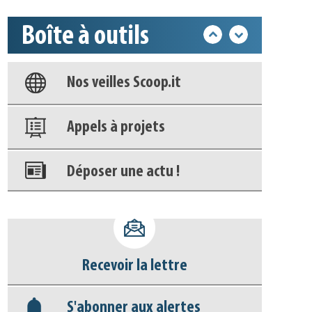
Base documentaire
Boîte à outils
Nos veilles Scoop.it
Appels à projets
Déposer une actu !
Accéder à son compte - (Se
déconnecter)
Base documentaire
Nos veilles Scoop.it
Recevoir la lettre