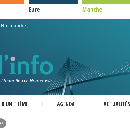
Eure
Manche
de Normandie
SIR UN THÈME
AGENDA
ACTUALITÉS
A+