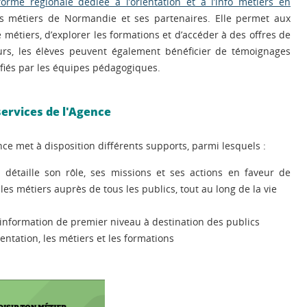
forme régionale dédiée à l’orientation et à l’info métiers en
des métiers de Normandie et ses partenaires. Elle permet aux
métiers, d’explorer les formations et d’accéder à des offres de
urs, les élèves peuvent également bénéficier de témoignages
nifiés par les équipes pédagogiques.
services de l'Agence
nce met à disposition différents supports, parmi lesquels :
i détaille son rôle, ses missions et ses actions en faveur de
r les métiers auprès de tous les publics, tout au long de la vie
d'information de premier niveau à destination des publics
ntation, les métiers et les formations