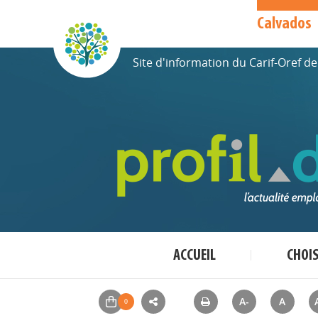
Calvados
Site d'information du Carif-Oref 
ACCUEIL
CHOI
A-
A