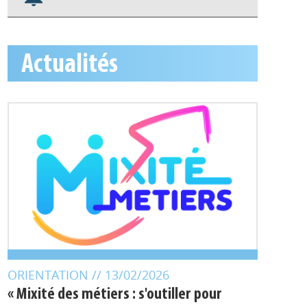
Appels à projets
S'abonner aux alertes
Actualités
ORIENTATION
// 13/02/2026