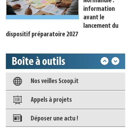
Normandie :
information
avant le
Déposer une actu !
lancement du
dispositif préparatoire 2027
Accéder à son compte - (Se
déconnecter)
Boîte à outils
Base documentaire
Nos veilles Scoop.it
Appels à projets
Déposer une actu !