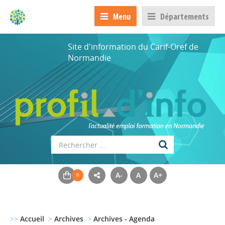
Menu
Départements
Site d'information du Carif-Oref de
Normandie
A-
A
A+
>>
Accueil
>
Archives
>
Archives - Agenda