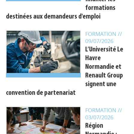
formations
destinées aux demandeurs d'emploi
FORMATION
//
09/07/2026
L’Université Le
Havre
Normandie et
Renault Group
signent une
convention de partenariat
FORMATION
//
03/07/2026
Région
Appels à projets