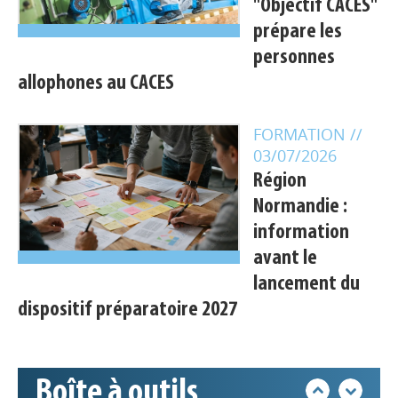
"Objectif CACES"
prépare les
personnes
allophones au CACES
FORMATION
//
03/07/2026
Région
Appels à projets
Normandie :
information
avant le
Déposer une actu !
lancement du
dispositif préparatoire 2027
Accéder à son compte - (Se
déconnecter)
Boîte à outils
Base documentaire