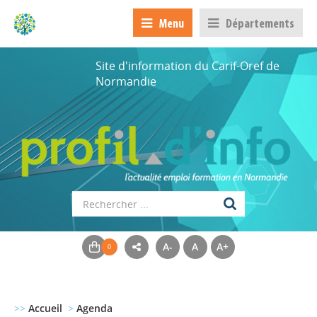
Menu
Départements
Site d'information du Carif-Oref de
Normandie
A-
A
A+
>>
Accueil
>
Agenda