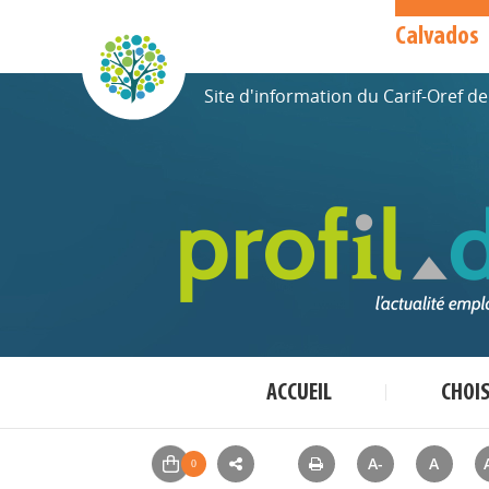
Calvados
Site d'information du Carif-Oref 
ACCUEIL
CHOI
A-
A