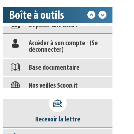
Boîte à outils
Déposer une actu !
Accéder à son compte - (Se
déconnecter)
Base documentaire
Nos veilles Scoop.it
Appels à projets
Recevoir la lettre