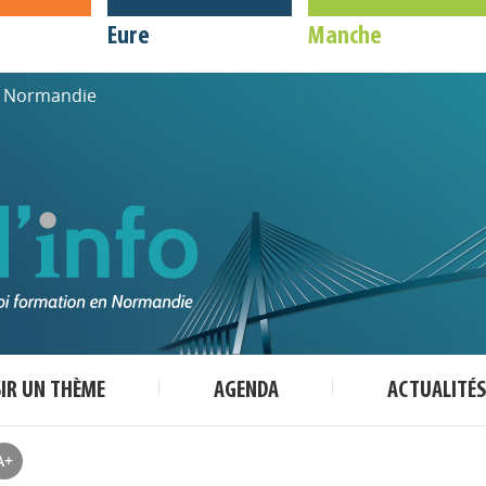
Eure
Manche
de Normandie
SIR UN THÈME
AGENDA
ACTUALITÉS
A+