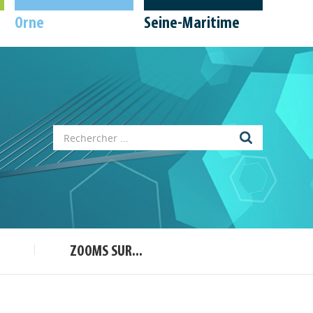
Orne
Seine-Maritime
Appels à projets
Déposer une actu !
Accéder à son compte - (Se
déconnecter)
Base documentaire
ZOOMS SUR...
Nos veilles Scoop.it
Appels à projets