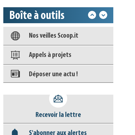
Base documentaire
Boîte à outils
Nos veilles Scoop.it
Appels à projets
Déposer une actu !
Accéder à son compte - (Se
déconnecter)
Base documentaire
Recevoir la lettre
Nos veilles Scoop.it