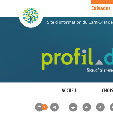
Calvados
Site d'information du Carif-Oref 
ACCUEIL
CHOI
A-
A