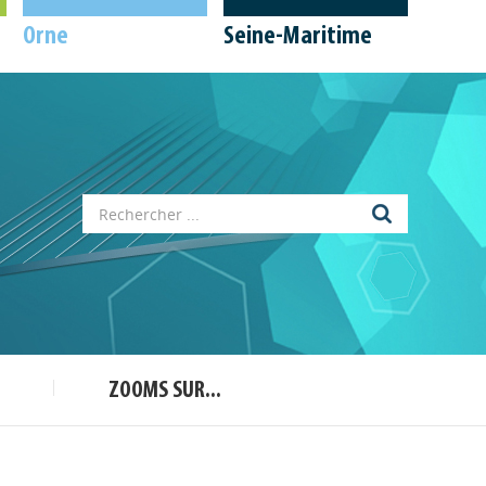
Orne
Seine-Maritime
Appels à projets
Déposer une actu !
ZOOMS SUR...
Accéder à son compte - (Se
déconnecter)