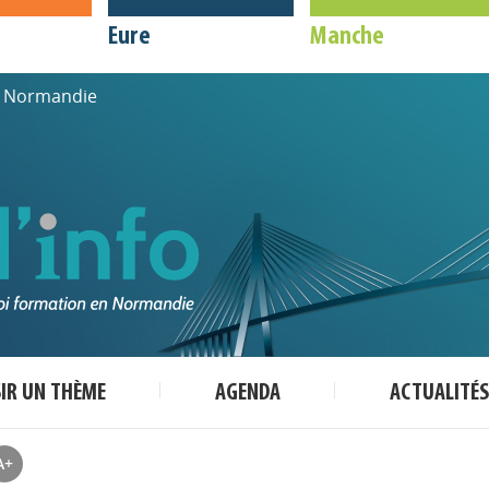
Eure
Manche
de Normandie
SIR UN THÈME
AGENDA
ACTUALITÉS
A+