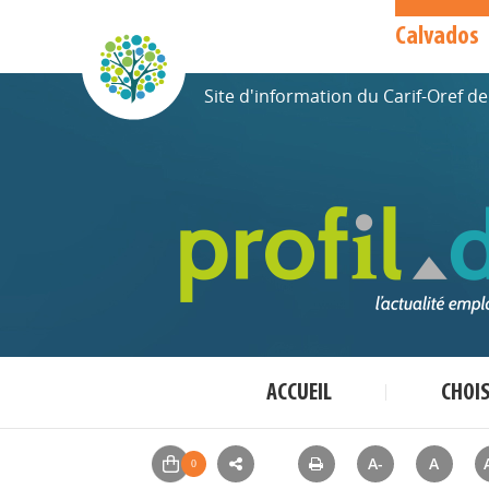
Calvados
Site d'information du Carif-Oref 
ACCUEIL
CHOI
A-
A