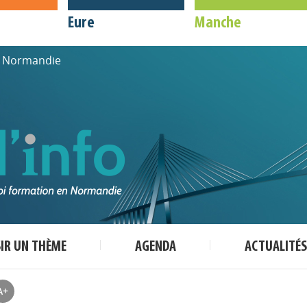
Eure
Manche
de Normandie
SIR UN THÈME
AGENDA
ACTUALITÉS
A+