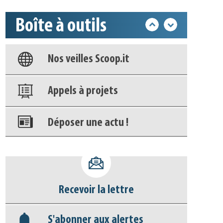
Base documentaire
Boîte à outils
Nos veilles Scoop.it
Appels à projets
Déposer une actu !
Accéder à son compte - (Se
déconnecter)
Base documentaire
Recevoir la lettre
Nos veilles Scoop.it