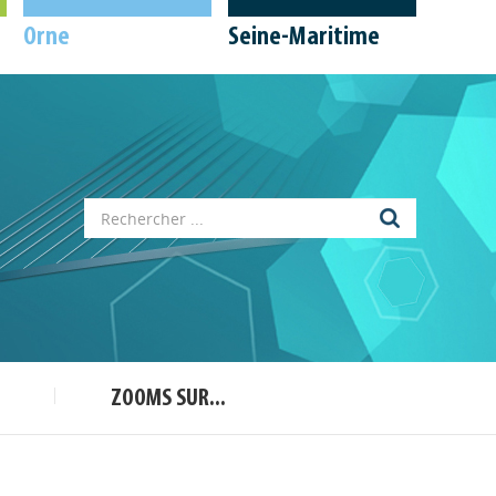
Orne
Seine-Maritime
Appels à projets
Déposer une actu !
ZOOMS SUR...
Accéder à son compte - (Se
déconnecter)