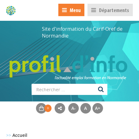
Menu
Départements
Site d'information du Carif-Oref de
Normandie
A-
A
A+
>>
Accueil