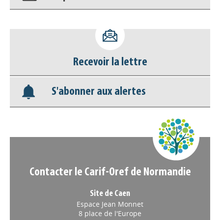
Accéder à son compte - (Se
déconnecter)
Recevoir la lettre
Base documentaire
S'abonner aux alertes
Nos veilles Scoop.it
Appels à projets
Contacter le Carif-Oref de Normandie
Site de Caen
Espace Jean Monnet
8 place de l'Europe