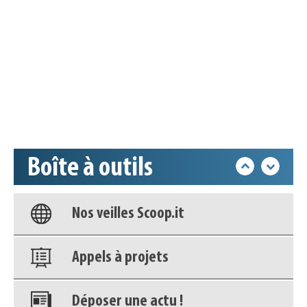
Appels à projets
Déposer une actu !
Accéder à son compte - (Se
déconnecter)
Boîte à outils
Base documentaire
Nos veilles Scoop.it
Appels à projets
Déposer une actu !