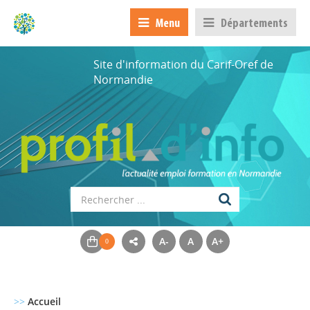
Menu
Départements
Site d'information du Carif-Oref de
Normandie
A-
A
A+
>>
Accueil