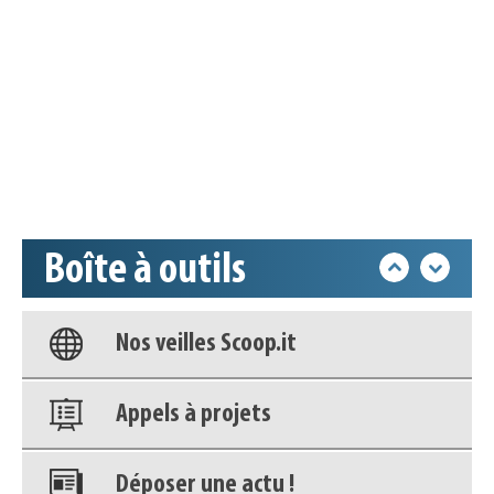
Appels à projets
Déposer une actu !
Accéder à son compte - (Se
déconnecter)
Boîte à outils
Base documentaire
Nos veilles Scoop.it
Appels à projets
Déposer une actu !