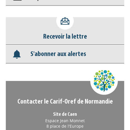
Accéder à son compte - (Se
déconnecter)
Recevoir la lettre
Base documentaire
S'abonner aux alertes
Nos veilles Scoop.it
Appels à projets
Contacter le Carif-Oref de Normandie
Site de Caen
Espace Jean Monnet
8 place de l'Europe