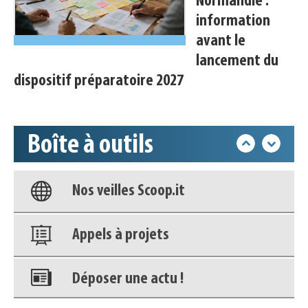
Normandie :
Appels à projets
information
avant le
Déposer une actu !
lancement du
dispositif préparatoire 2027
Accéder à son compte - (Se
déconnecter)
Boîte à outils
Base documentaire
Nos veilles Scoop.it
Appels à projets
Déposer une actu !