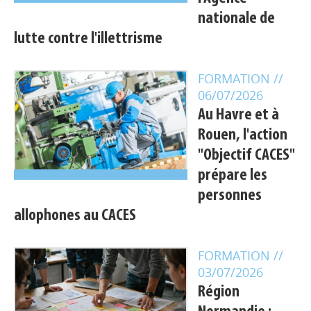
nationale de
lutte contre l'illettrisme
FORMATION
//
06/07/2026
Au Havre et à
Rouen, l'action
"Objectif CACES"
prépare les
personnes
allophones au CACES
FORMATION
//
03/07/2026
Région