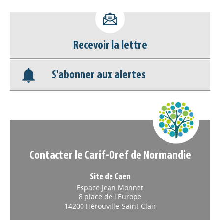
Accéder à son compte - (Se
déconnecter)
Base documentaire
Recevoir la lettre
Nos veilles Scoop.it
S'abonner aux alertes
Appels à projets
Contacter le Carif-Oref de Normandie
Site de Caen
Espace Jean Monnet
8 place de l'Europe
14200 Hérouville-Saint-Clair