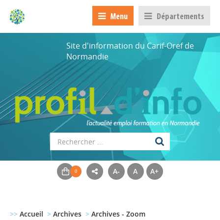
Menu
Départements
Site d'information du Carif-Oref de
Normandie
A-
A
A+
>>
Accueil
>
Archives
>
Archives - Zoom