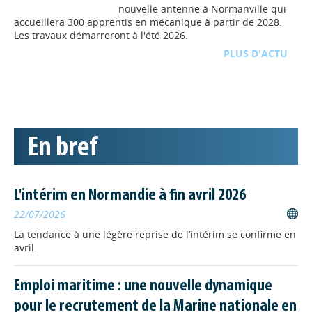
nouvelle antenne à Normanville qui
accueillera 300 apprentis en mécanique à partir de 2028.
Les travaux démarreront à l'été 2026.
D'ACTU
TOUTE L'ACTU
ALTERNANCE
// 22/09/2025
Enquête de la Région sur la
maturité numérique des
En bref
structures de formation
normandes : plus que
quelques jours pour
L'intérim en Normandie à fin avril 2026
répondre !
22/07/2026
Afin d’évaluer la maturité numérique des structures de
formation et d’adapter son accompagnement, la Région
La tendance à une légère reprise de l’intérim se confirme en
Normandie lance une enquête auprès des structures de
avril.
formation normandes. Réponses attendues pour le 1er
octobre.
Emploi maritime : une nouvelle dynamique
pour le recrutement de la Marine nationale en
ALTERNANCE
// 09/09/2025