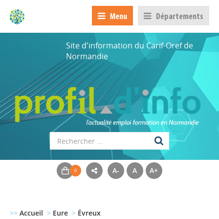
Menu
Départements
Site d'information du Carif-Oref de
Normandie
A-
A
A+
>>
Accueil
>
Eure
>
Évreux