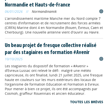
Un nouveau campus de l'ESCCI
Normandie et Hauts-de-France
à Evreux
06/01/2026
//
Normandinamik
L’École Supérieure de la Chambre de
L'arrondissement maritime Manche mer du Nord compte 7
Commerce et d’Industrie (ESCCI)
centres d’information et de recrutement des forces armées
inaugure un second campus à Evreux.
(CIRFA) Marine dont 4 en Normandie (Rouen, Évreux, Caen et
Cherbourg). Une nouvelle antenne vient d'ouvrir au Havre.
Un beau projet de fresque collective réalisé
par des stagiaires en formation #Avenir
10/10/2025
Les stagiaires du dispositif de formation « #Avenir »
d’Evreux-Lussac ont relevé le défi : malgré une météo
capricieuse, ils ont finalisé, lundi 21 juillet 2025, une fresque
haute en couleurs sur les murs extérieurs des locaux de
l’organisme de formation Education et Formation à Evreux.
Pour mener à bien ce projet, ils ont été accompagnés par
Cosmoh, graffeur Rouennais et ancien éducateur.
TOUTES LES BRÈVES