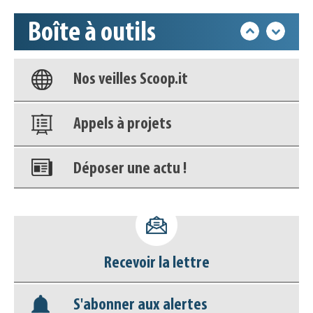
Boîte à outils
Base documentaire
Nos veilles Scoop.it
Appels à projets
Déposer une actu !
Accéder à son compte - (Se
déconnecter)
Base documentaire
Recevoir la lettre
Nos veilles Scoop.it
S'abonner aux alertes