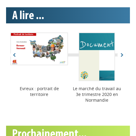
A lire ...
 au
Evreux : portrait de
Le marché du travail au
en
territoire
3e trimestre 2020 en
Normandie
Prochainement...