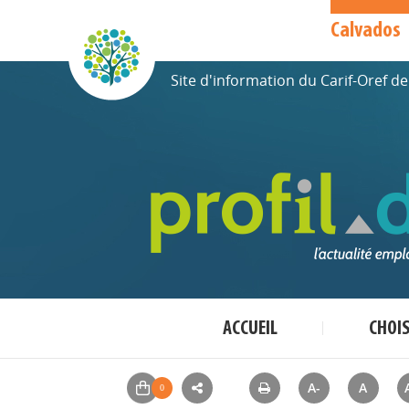
Calvados
Site d'information du Carif-Oref 
ACCUEIL
CHOI
A-
A