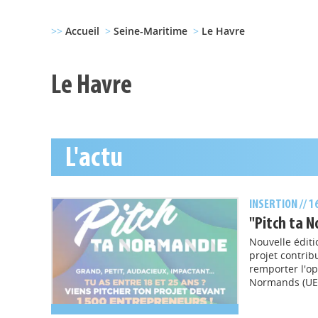
>>
Accueil
>
Seine-Maritime
>
Le Havre
Le Havre
L'actu
INSERTION
// 
"Pitch ta 
Nouvelle éditi
projet contrib
remporter l'op
Normands (UEN