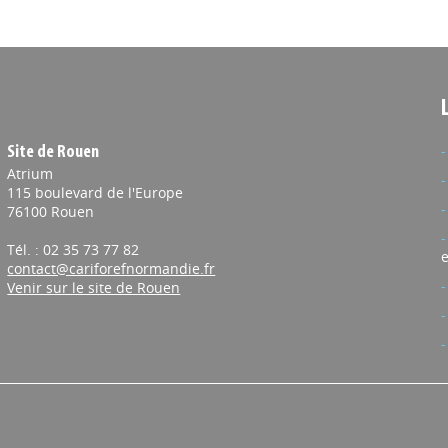
InTERREsolidaire et ses partenaires lancent, pour la 6e année
e dispositif "Jeunes Coaching et Mobilités" (JCM), animé par des
ionnels certifiés, formateurs et professionnels de
ment.
 19/11/2025
ble, le Festival des métiers et des formations
Site de Rouen
Atrium
115 boulevard de l'Europe
, l’association
 de l’Orientation et des Métiers de Normandie
Pluies de
76100 Rouen
proposent, en partenariat avec l’
e Seine Métropole
Académie de
rmandurable"
, le premier évènement régional sur l'impact
Tél. : 02 35 73 77 82
e
s sur les métiers et les formations de demain.
contact@cariforefnormandie.fr
Venir sur le site de Rouen
RES
// 18/11/2025
 nouvel outil pour suivre les transformations de
ocal en Normandie
de Normandie lance le premier volet de l’outil Sitel – Signaux,
 de l’emploi local (FTJ), tableau de bord permettant d’observer,
 et d’anticiper les mutations économiques, industrielles et de