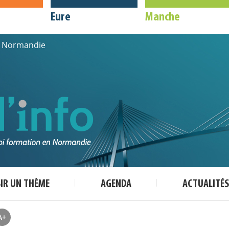
Eure
Manche
de Normandie
SIR UN THÈME
AGENDA
ACTUALITÉS
A+