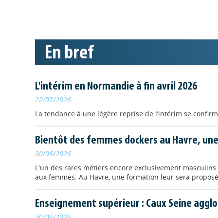
FORMATION
//
"Promouvoir
Le CESER Normandie
Seine" qui fait su
En bref
" de juin
modal
L'intérim en Normandie à fin avril 2026
22/07/2026
POLITIQUES / 
La tendance à une légère reprise de l’intérim se confirm
Portraits s
Dans le cadre 
Bientôt des femmes dockers au Havre, une
de longue duré
socio-économi
30/06/2026
L'un des rares métiers encore exclusivement masculins e
aux femmes. Au Havre, une formation leur sera proposé
Enseignement supérieur : Caux Seine aggl
FORMATION
//
Une école 
30/06/2026