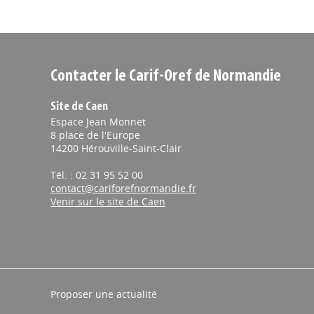
L’association 
consécutive, l
coachs profess
l’accompagne
Contacter le Carif-Oref de Normandie
FORMATION
//
Normandura
Site de Caen
Espace Jean Monnet
de demain
8 place de l'Europe
L'
Agence Régionale
14200 Hérouville-Saint-Clair
et
juillet
Le Havr
, "
No
Tél. : 02 31 95 52 00
Normandie
des transition
contact@cariforefnormandie.fr
Venir sur le site de Caen
ECO-TERRITOI
Sitel FTJ :
l'emploi l
Le Carif-Oref 
Proposer une actualité
transformation
de comprendre