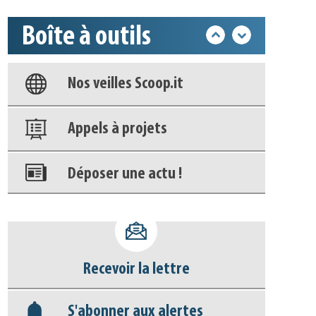
Boîte à outils
Base documentaire
Nos veilles Scoop.it
Appels à projets
Déposer une actu !
Accéder à son compte - (Se
déconnecter)
Recevoir la lettre
Base documentaire
S'abonner aux alertes