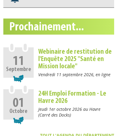
Nos veilles Scoop.it
Appels à projets
Prochainement...
Webinaire de restitution de
11
l'Enquête 2025 "Santé en
Mission locale"
Septembre
Vendredi 11 septembre 2026, en ligne
24H Emploi Formation - Le
01
Havre 2026
Jeudi 1er octobre 2026 au Havre
Octobre
(Carré des Docks)
TOUT L'AGENDA DU DÉPARTEMENT