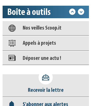
Boîte à outils
Base documentaire
Nos veilles Scoop.it
Appels à projets
Déposer une actu !
Accéder à son compte - (Se
déconnecter)
Recevoir la lettre
Base documentaire
S'abonner aux alertes