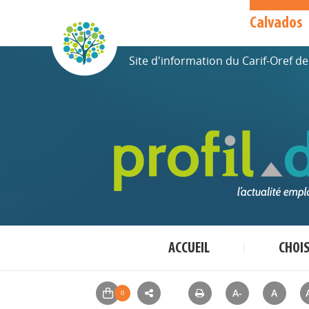
Calvados
Site d'information du Carif-Oref 
ACCUEIL
CHOI
A-
A