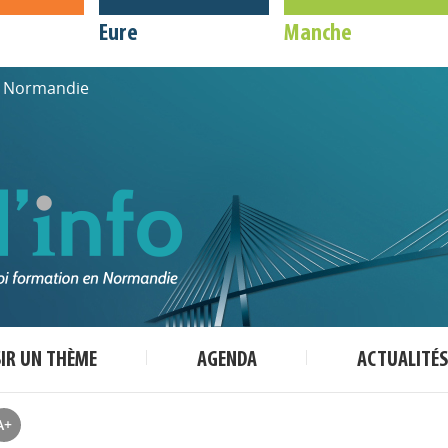
Eure
Manche
de Normandie
SIR UN THÈME
AGENDA
ACTUALITÉS
A+