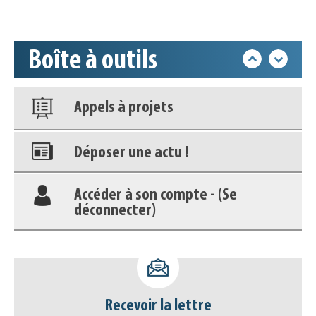
Base documentaire
Boîte à outils
Nos veilles Scoop.it
Appels à projets
Déposer une actu !
Accéder à son compte - (Se
déconnecter)
Base documentaire
Nos veilles Scoop.it
Recevoir la lettre