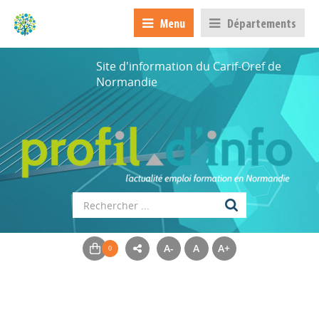
Menu
Départements
Site d'information du Carif-Oref de
Normandie
Appels à projets
Déposer une actu !
A-
A
A+
Accéder à son compte - (Se
déconnecter)